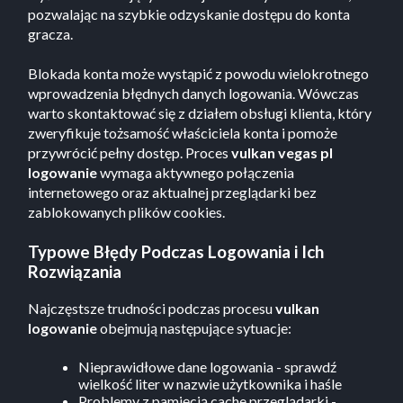
pozwalając na szybkie odzyskanie dostępu do konta
gracza.
Blokada konta może wystąpić z powodu wielokrotnego
wprowadzenia błędnych danych logowania. Wówczas
warto skontaktować się z działem obsługi klienta, który
zweryfikuje tożsamość właściciela konta i pomoże
przywrócić pełny dostęp. Proces
vulkan vegas pl
logowanie
wymaga aktywnego połączenia
internetowego oraz aktualnej przeglądarki bez
zablokowanych plików cookies.
Typowe Błędy Podczas Logowania i Ich
Rozwiązania
Najczęstsze trudności podczas procesu
vulkan
logowanie
obejmują następujące sytuacje:
Nieprawidłowe dane logowania - sprawdź
wielkość liter w nazwie użytkownika i haśle
Problemy z pamięcią cache przeglądarki -