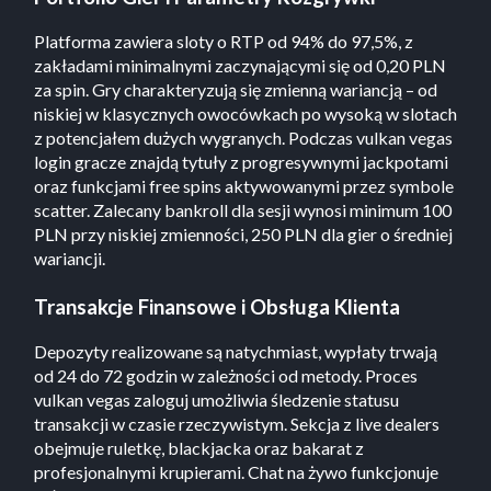
Platforma zawiera sloty o RTP od 94% do 97,5%, z
zakładami minimalnymi zaczynającymi się od 0,20 PLN
za spin. Gry charakteryzują się zmienną wariancją – od
niskiej w klasycznych owocówkach po wysoką w slotach
z potencjałem dużych wygranych. Podczas vulkan vegas
login gracze znajdą tytuły z progresywnymi jackpotami
oraz funkcjami free spins aktywowanymi przez symbole
scatter. Zalecany bankroll dla sesji wynosi minimum 100
PLN przy niskiej zmienności, 250 PLN dla gier o średniej
wariancji.
Transakcje Finansowe i Obsługa Klienta
Depozyty realizowane są natychmiast, wypłaty trwają
od 24 do 72 godzin w zależności od metody. Proces
vulkan vegas zaloguj umożliwia śledzenie statusu
transakcji w czasie rzeczywistym. Sekcja z live dealers
obejmuje ruletkę, blackjacka oraz bakarat z
profesjonalnymi krupierami. Chat na żywo funkcjonuje