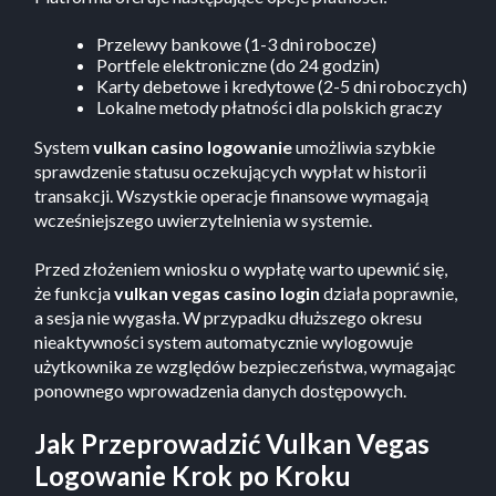
Przelewy bankowe (1-3 dni robocze)
Portfele elektroniczne (do 24 godzin)
Karty debetowe i kredytowe (2-5 dni roboczych)
Lokalne metody płatności dla polskich graczy
System
vulkan casino logowanie
umożliwia szybkie
sprawdzenie statusu oczekujących wypłat w historii
transakcji. Wszystkie operacje finansowe wymagają
wcześniejszego uwierzytelnienia w systemie.
Przed złożeniem wniosku o wypłatę warto upewnić się,
że funkcja
vulkan vegas casino login
działa poprawnie,
a sesja nie wygasła. W przypadku dłuższego okresu
nieaktywności system automatycznie wylogowuje
użytkownika ze względów bezpieczeństwa, wymagając
ponownego wprowadzenia danych dostępowych.
Jak Przeprowadzić Vulkan Vegas
Logowanie Krok po Kroku