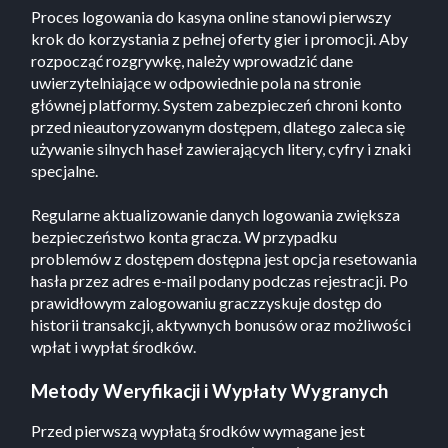
Proces logowania do kasyna online stanowi pierwszy
krok do korzystania z pełnej oferty gier i promocji. Aby
rozpocząć rozgrywkę, należy wprowadzić dane
uwierzytelniające w odpowiednie pola na stronie
głównej platformy. System zabezpieczeń chroni konto
przed nieautoryzowanym dostępem, dlatego zaleca się
używanie silnych haseł zawierających litery, cyfry i znaki
specjalne.
Regularne aktualizowanie danych logowania zwiększa
bezpieczeństwo konta gracza. W przypadku
problemów z dostępem dostępna jest opcja resetowania
hasła przez adres e-mail podany podczas rejestracji. Po
prawidłowym zalogowaniu graczzyskuje dostęp do
historii transakcji, aktywnych bonusów oraz możliwości
wpłat i wypłat środków.
Metody Weryfikacji i Wypłaty Wygranych
Przed pierwszą wypłatą środków wymagane jest