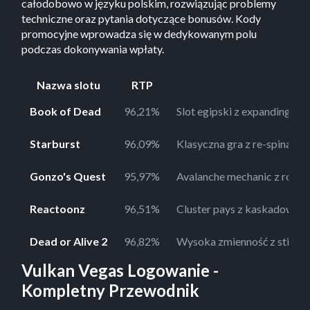
całodobowo w języku polskim, rozwiązując problemy
techniczne oraz pytania dotyczące bonusów. Kody
promocyjne wprowadza się w dedykowanym polu
podczas dokonywania wpłaty.
Nazwa slotu
RTP
Book of Dead
96,21%
Slot egipski z expanding s
Starburst
96,09%
Klasyczna gra z re-spinami
Gonzo's Quest
95,97%
Avalanche mechanic z rosnąc
Reactoonz
96,51%
Cluster pays z kaskadowym
Dead or Alive 2
96,82%
Wysoka zmienność z sticky
Vulkan Vegas Logowanie -
Kompletny Przewodnik