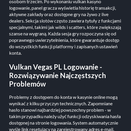
osobom trzecim. Po wykonaniu vulkan kasyno
logowanie, panel gracza wyświetla historię transakcji,
aktywne zakłady oraz dostępne gry na żywo z live
dealers. Sekcja slotów często zawiera tytuły z funkcjami
specjalnymi, takimi jak wilds i scatters, które zwiększają
szanse na wygraną. Każda sesja gry rozpoczyna się od
poprawnego uwierzytelnienia, które gwarantuje dostęp
do wszystkich funkcji platformy i zapisanych ustawień
konta.
Vulkan Vegas PL Logowanie -
Rozwiązywanie Najczęstszych
Problemów
Problemy z dostępem do konta w kasynie online mogą
wynikać z kilku przyczyn technicznych. Zapomniane
hasło stanowi najbardziej powszechny problem - w
takim przypadku należy użyć funkcji odzyskiwania hasła
dostępnej na stronie logowania. System automatycznie
wyśle link resetujący na zarejestrowany adres e-mail,