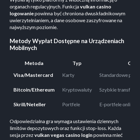
organach regulacyjnych. Funkcja
vulkan casino
logowanie
powinna być chroniona dwuskładnikowym
uwierzytelnianiem, a dane osobowe zaszyfrowane na
najwyższym poziomie.
Metody Wypłat Dostępne na Urządzeniach
Mobilnych
Metoda
Typ
Opis
Visa/Mastercard
Karty
Standardowe prze
Bitcoin/Ethereum
Kryptowaluty
Szybkie transfery
Skrill/Neteller
Portfele
E-portfele online
Odpowiedzialna gra wymaga ustawienia dziennych
limitów depozytowych oraz funkcji stop-loss. Każda
sesja przez
vulkan vegas casino login
powinna mieć