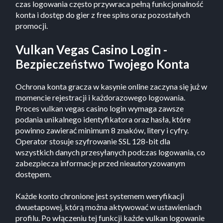
czas logowania często przywraca pełną funkcjonalność
konta i dostęp do gier z free spins oraz pozostałych
promocji.
Vulkan Vegas Casino Login -
Bezpieczeństwo Twojego Konta
Ochrona konta gracza w kasynie online zaczyna się już w
momencie rejestracji i każdorazowego logowania.
Proces vulkan vegas casino login wymaga zawsze
podania unikalnego identyfikatora oraz hasła, które
powinno zawierać minimum 8 znaków, litery i cyfry.
Operator stosuje szyfrowanie SSL 128-bit dla
wszystkich danych przesyłanych podczas logowania, co
zabezpiecza informacje przed nieautoryzowanym
dostępem.
Każde konto chronione jest systemem weryfikacji
dwuetapowej, którą można aktywować w ustawieniach
profilu. Po włączeniu tej funkcji każde vulkan logowanie