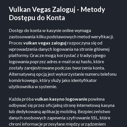
Vulkan Vegas Zaloguj - Metody
Dostępu do Konta
Dostęp do konta w kasynie online wymaga
zastosowania kilku podstawowych metod weryfikacji.
Proces
vulkan vegas zaloguj
rozpoczyna się od
wprowadzenia danych logowania na stronie głównej
platformy. Gracze mogą korzystać z tradycyjnego
logowania poprzez adres e-mail oraz hasło, które
zostały zarejestrowane podczas tworzenia konta.
Alternatywną opcją jest wykorzystanie numeru telefonu
komórkowego, który służy jako identyfikator
użytkownika w systemie.
Każda próba
vulkan kasyno logowanie
powinna
odbywać się przez oficjalną stronę internetową kasyna
lub dedykowaną aplikację mobilną. Bezpieczeństwo
danych osobowych zapewnia szyfrowanie SSL, które
chroni informacje przesyłane między urządzeniem