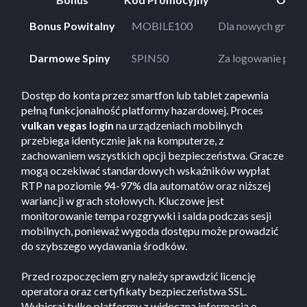
Bonus Powitalny
MOBILE100
Dla nowych graczy
Darmowe Spiny
SPIN50
Za logowanie przez
Dostęp do konta przez smartfon lub tablet zapewnia
pełną funkcjonalność platformy hazardowej. Proces
vulkan vegas login
na urządzeniach mobilnych
przebiega identycznie jak na komputerze, z
zachowaniem wszystkich opcji bezpieczeństwa. Gracze
mogą oczekiwać standardowych wskaźników wypłat
RTP na poziomie 94-97% dla automatów oraz niższej
wariancji w grach stołowych. Kluczowe jest
monitorowanie tempa rozgrywki i salda podczas sesji
mobilnych, ponieważ wygoda dostępu może prowadzić
do szybszego wydawania środków.
Przed rozpoczęciem gry należy sprawdzić licencję
operatora oraz certyfikaty bezpieczeństwa SSL.
Wybieraj tylko platformy z widoczną informacją o